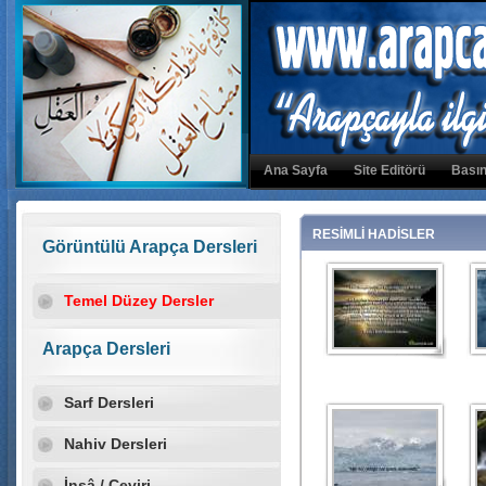
Ana Sayfa
Site Editörü
Basın
RESİMLİ HADİSLER
Görüntülü Arapça Dersleri
Temel Düzey Dersler
Arapça Dersleri
Sarf Dersleri
Nahiv Dersleri
İnşâ / Çeviri