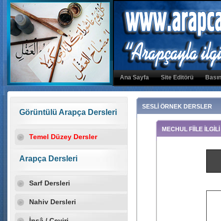
Ana Sayfa
Site Editörü
Basın
SESLİ ÖRNEK DERSLER
Görüntülü Arapça Dersleri
MECHUL FİİLE İLGİL
Temel Düzey Dersler
Arapça Dersleri
Sarf Dersleri
Nahiv Dersleri
İnşâ / Çeviri