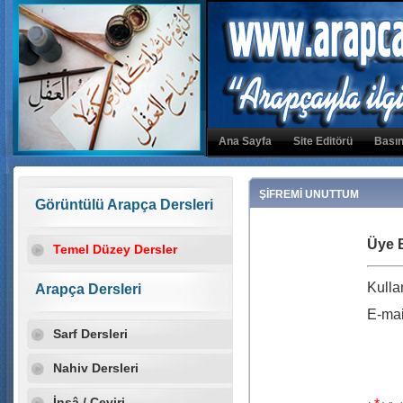
Ana Sayfa
Site Editörü
Basın
ŞİFREMİ UNUTTUM
Görüntülü Arapça Dersleri
Üye Bi
Temel Düzey Dersler
Kulla
Arapça Dersleri
E-mai
Sarf Dersleri
Nahiv Dersleri
İnşâ / Çeviri