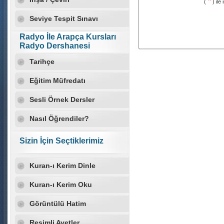
*
(
) ile
Seviye Tespit Sınavı
Radyo İle Arapça Kursları
Radyo Dershanesi
Tarihçe
Eğitim Müfredatı
Sesli Örnek Dersler
Nasıl Öğrendiler?
Sizin İçin Seçtiklerimiz
Kuran-ı Kerim Dinle
Kuran-ı Kerim Oku
Görüntülü Hatim
Resimli Ayetler