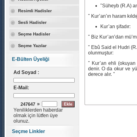
"Süheyb (R.A) an
Resimli Hadisler
" Kur’an’ın haram kıldı
Sesli Hadisler
Kur’an şifadır:
Seçme Hadisler
" Biz Kur’an’dan mü’minl
Seçme Yazılar
" Ebû Said el Hudri (R
olunmuştur:
E-Bülten Üyeliği
" Kur’an ehli (okuyan
denir. O da okur ve yük
Ad Soyad :
derece alır. "
E-Mail:
»
247647
Yeniliklerden haberdar
olmak için lütfen üye
olunuz.
Seçme Linkler