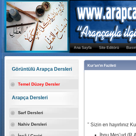
Ana Sayfa
Site Editörü
Basın
Kur’an’ın Fazileti
Görüntülü Arapça Dersleri
Temel Düzey Dersler
Arapça Dersleri
Sarf Dersleri
Nahiv Dersleri
" Sizin en hayırlınız K
İbnu Mes’ud (R.A
İnşâ / Çeviri