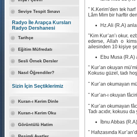
" K.Kerim’den tek harf
Seviye Tespit Sınavı
Lâm Mim bir harftir demi
Radyo İle Arapça Kursları
Hz.Ali (R.A) anla
Radyo Dershanesi
"Kim Kur’an’ı okur, ezb
Tarihçe
ederse, Allah o kim
ailesinden 10 kişiye şefa
Eğitim Müfredatı
Ebu Musa (R.A) a
Sesli Örnek Dersler
" Kur’an okuyan mü’min
Nasıl Öğrendiler?
Kokusu güzel, tadı hoşt
" Kur’an okumayan mü’m
Sizin İçin Seçtiklerimiz
" Kur’an-ı okuyan fâciri
Kuran-ı Kerim Dinle
" Kur’an okumayan fâci
Tadı acıdır, kokusu da y
Kuran-ı Kerim Oku
İbnu Abbas (R.A)
Görüntülü Hatim
" Hafızasında Kur’an’d
Resimli Ayetler