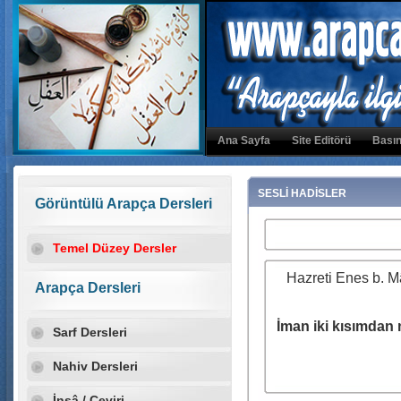
Ana Sayfa
Site Editörü
Basın
SESLİ HADİSLER
Görüntülü Arapça Dersleri
Temel Düzey Dersler
Hazreti Enes b. Mâl
Arapça Dersleri
İman iki kısımdan m
Sarf Dersleri
Nahiv Dersleri
İnşâ / Çeviri