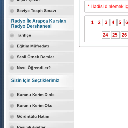
* Hadisi dinlemek iç
Seviye Tespit Sınavı
Radyo İle Arapça Kursları
1
2
3
4
5
Radyo Dershanesi
24
25
26
Tarihçe
Eğitim Müfredatı
Sesli Örnek Dersler
Nasıl Öğrendiler?
Sizin İçin Seçtiklerimiz
Kuran-ı Kerim Dinle
Kuran-ı Kerim Oku
Görüntülü Hatim
Resimli Ayetler