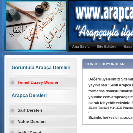
Ana Sayfa
Site Editörü
Basın
GÜNCEL DUYURULAR
Görüntülü Arapça Dersleri
Değerli üyelerimiz! Sitem
Temel Düzey Dersler
yayınlanan "Sesli Arapça 
formatına dönüştürülmüştür
youtube.com/arapcaegitim
Arapça Dersleri
olarak izleyebileceksiniz. 
Ekleme Tarihi:16 Mart 2023 Perşem
Sarf Dersleri
Bizimle, herkesicinarapc
ve 0544 699 89 79'dan irtib
Nahiv Dersleri
Ekleme Tarihi:03 Ocak 2022 Pazartes
İnşâ / Çeviri