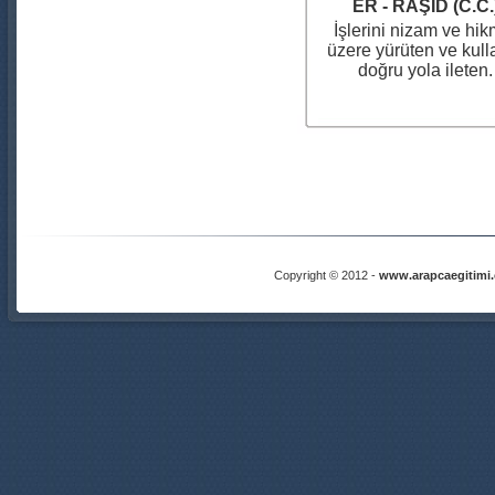
ER - RAŞÎD (C.C.
İşlerini nizam ve hik
üzere yürüten ve kulla
doğru yola ileten.
Copyright © 2012 -
www.arapcaegitimi