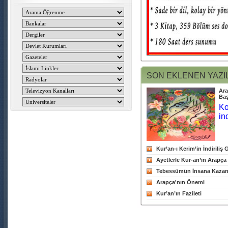
SON EKLENEN YAZI
Ara
Baş
Ko
in
Kur’an-ı Kerim’in İndiriliş
Ayetlerle Kur-an’ın Arapça
Tebessümün İnsana Kazand
Arapça'nın Önemi
Kur’an’ın Fazileti