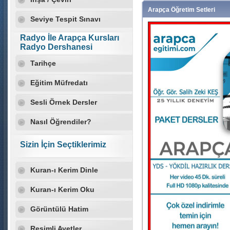
"ARAPÇA EĞİTİMİ" YOUT
Arapça Öğretim Setleri
SEVİYEDEN ARAPÇA DER
Seviye Tespit Sınavı
İÇERİĞİYLE HİZMETİNİZD
UNUTMAYINIZ.
Radyo İle Arapça Kursları
Ekleme Tarihi:03 Ocak 2022 Pazartes
Radyo Dershanesi
Tarihçe
Eğitim Müfredatı
Sesli Örnek Dersler
Nasıl Öğrendiler?
Sizin İçin Seçtiklerimiz
Kuran-ı Kerim Dinle
Kuran-ı Kerim Oku
Görüntülü Hatim
Resimli Ayetler