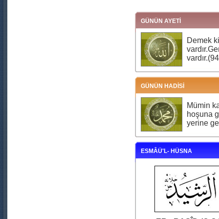
GÜNÜN AYETİ
Demek ki 
vardır.Ge
vardır.(94
GÜNÜN HADİSİ
Mümin ka
hoşuna g
yerine ge
ESMÂÜ'L- HÜSNA